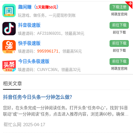
热
趣闲赚（
）
下载注册
1天能赚50元
将跳至官网
玩游戏、做任务，一元提现秒到账
抖音极速版
前往下载
前往下载
填邀请码：AF231869201，领最高38元
快手极速版
前往下载
995996171
前往下载
填邀请码：
，领最高56元
今日头条极速版
前往下载
将跳至官网
填邀请码：CUNYC36N，领最高32元
相关文章
抖音任务今日头条一分钟怎么做？
您好，在头条完成一分钟阅读任务。打开头条“任务中心”，找到“抖音
联动”或“一分钟阅读”任务，点击进入推荐内容，浏览满60秒。确保不
切换页面，网络稳定，完成后任务标记完成，奖励金币会同步到抖音
帮忙么网
2025-04-17
或头条账户