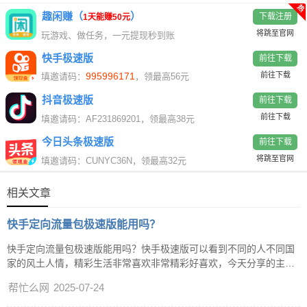
热
趣闲赚（
）
下载注册
1天能赚50元
将跳至官网
玩游戏、做任务，一元提现秒到账
快手极速版
前往下载
995996171
前往下载
填邀请码：
，领最高56元
抖音极速版
前往下载
前往下载
填邀请码：AF231869201，领最高38元
今日头条极速版
前往下载
将跳至官网
填邀请码：CUNYC36N，领最高32元
相关文章
快手定向流量包极速版能用吗？
快手定向流量包极速版能用吗？快手极速版可以看到不同的人不同国
家的风土人情，精彩生活非常喜欢非常精彩好喜欢，今天分享的主题
是“快手定向流量包极速版能用吗”，让你更加的了解快手极速版，下
帮忙么网
2025-07-24
面来看一下答案吧。快手定向流量包极速版能用吗？今天介绍的软件
是：快手极速版，一个实现梦想的平台，创造了正能量绿色平台。