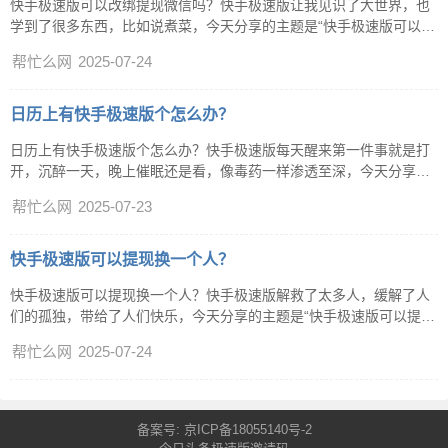
快手极速版可以改绑提现微信吗？快手极速版让我见识了大世界，也
学到了很多东西，比如说煮菜，今天分享的主题是“快手极速版可以改
绑提现微信吗”，让你更加的了解快手极速版，下面来看一下答案吧。
帮忙么网
2025-07-24
快手极速版可以改绑提现微信吗？今天介绍的软件是：快手极速版，
让人都有了展示自己的勇气，让人与人之间更和谐，让平时的生活充
满乐趣与激情。一、快手极速版邀请码快手极速版邀请码：
日历上有快手极速版个怎么办？
995996171，新用户填写邀请码，可以获取一个红包奖励哦二、问题
日历上有快手极速版个怎么办？快手极速版每天醒来第一件事就是打
答案您好，快手极速版里有提现微信和登陆微信，提现微信不支持解
开，沉醉一天，晚上催眠还是看，像毒药一样渗透至深，今天分享的
绑和更换，登陆微信在“设置账号与安全”，点击微信根据步骤解绑就
主题是“日历上有快手极速版个怎么办”，让你更加的了解快手极速
可以了。
帮忙么网
2025-07-23
版，下面来看一下答案吧。日历上有快手极速版个怎么办？今天介绍
的软件是：快手极速版，这个平台，把我的长处能发挥出来，千言万
语汇成一句，有你爸爸。一、快手极速版邀请码快手极速版邀请码：
快手极速版可以提现换一个人？
995996171，新用户填写邀请码，可以获取一个红包奖励哦二、问题
快手极速版可以提现换一个人？快手极速版解救了太多人，缓解了人
答案您好，打开快手极速版，进入去赚钱界面，找到签到领金币，把
们的孤独，带给了人们快乐，今天分享的主题是“快手极速版可以提现
签到提醒关闭就可以了，签到提醒打开，快手极速版就会占据你的日
换一个人”，让你更加的了解快手极速版，下面来看一下答案吧。快手
历。
帮忙么网
2025-07-24
极速版可以提现换一个人？今天介绍的软件是：快手极速版，已经是
我生命中必不可缺少的一部分了，喜怒哀乐都想与分享，爱的全部。
一、快手极速版邀请码快手极速版邀请码：995996171，新用户填写
邀请码，可以获取一个红包奖励哦二、问题答案您好，快手极速版为
备案号:
京ICP备18055140号-2
了保证用户的财产安全，暂时不支持更换、解绑提现账号，随着版本