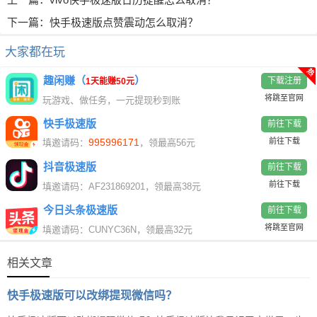
下一篇：
快手极速版点赞震动怎么取消？
大家都在玩
热
趣闲赚（
）
下载注册
1天能赚50元
将跳至官网
玩游戏、做任务，一元提现秒到账
快手极速版
前往下载
995996171
前往下载
填邀请码：
，领最高56元
抖音极速版
前往下载
前往下载
填邀请码：AF231869201，领最高38元
今日头条极速版
前往下载
将跳至官网
填邀请码：CUNYC36N，领最高32元
相关文章
快手极速版可以改绑提现微信吗？