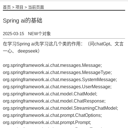
首页
>
项目
> 当前页面
Spring ai的基础
2025-03-15
NEW个对象
在学习Spring ai先学习这几个类的作用：（问chatGpt、文言
一心、 deepseek）
org.springframework.ai.chat.messages.Message;
org.springframework.ai.chat.messages.MessageType;
org.springframework.ai.chat.messages.SystemMessage;
org.springframework.ai.chat.messages.UserMessage;
org.springframework.ai.chat.model.ChatModel;
org.springframework.ai.chat.model.ChatResponse;
org.springframework.ai.chat.model.StreamingChatModel;
org.springframework.ai.chat.prompt.ChatOptions;
org.springframework.ai.chat.prompt.Prompt;